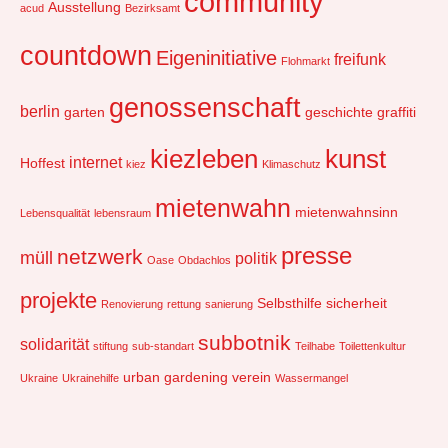
community
Ausstellung
acud
Bezirksamt
countdown
Eigeninitiative
freifunk
Flohmarkt
genossenschaft
berlin
garten
geschichte
graffiti
kiezleben
kunst
internet
Hoffest
kiez
Klimaschutz
mietenwahn
mietenwahnsinn
Lebensqualität
lebensraum
presse
netzwerk
müll
politik
Oase
Obdachlos
projekte
Selbsthilfe
sicherheit
Renovierung
rettung
sanierung
subbotnik
solidarität
stiftung
sub-standart
Teilhabe
Toilettenkultur
urban gardening
verein
Ukraine
Ukrainehilfe
Wassermangel