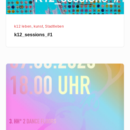
k12 leben
,
kunst
,
Stadtleben
k12_sessions_#1
UNSEPERATED
part
1