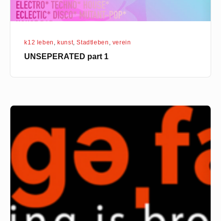
k12 leben
,
kunst
,
Stadtleben
,
verein
UNSEPERATED part 1
ARTspring25