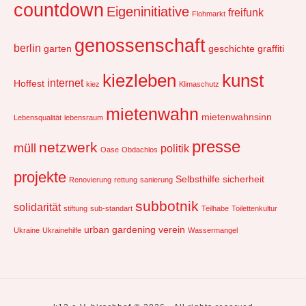
countdown
Eigeninitiative
freifunk
Flohmarkt
genossenschaft
berlin
garten
geschichte
graffiti
kiezleben
kunst
internet
Hoffest
kiez
Klimaschutz
mietenwahn
mietenwahnsinn
Lebensqualität
lebensraum
presse
netzwerk
müll
politik
Oase
Obdachlos
projekte
Selbsthilfe
sicherheit
Renovierung
rettung
sanierung
subbotnik
solidarität
stiftung
sub-standart
Teilhabe
Toilettenkultur
urban gardening
verein
Ukraine
Ukrainehilfe
Wassermangel