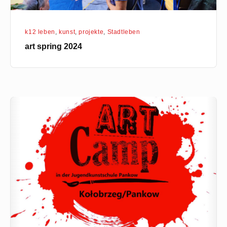
k12 leben
,
kunst
,
projekte
,
Stadtleben
art spring 2024
k12
wird
kopiert!