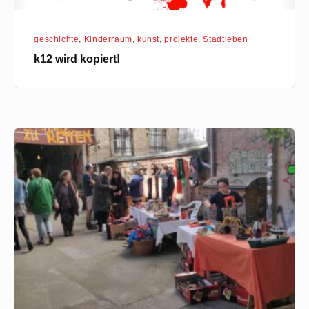
geschichte
,
Kinderraum
,
kunst
,
projekte
,
Stadtleben
k12 wird kopiert!
Danke
an
alle
die
da
waren!