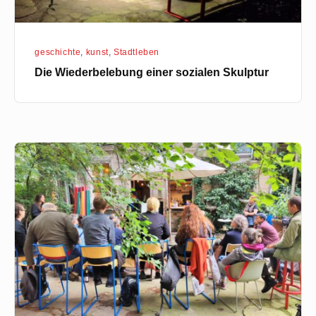
geschichte
,
kunst
,
Stadtleben
Die Wiederbelebung einer sozialen Skulptur
k12
proudly
presents:
„SALON
AMBULANT“