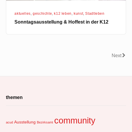
aktuelles
,
geschichte
,
k12 leben
,
kunst
,
Stadtleben
Sonntagsausstellung & Hoffest in der K12
Seitennummerierung
Next
Next
der
Beiträge
Footer
themen
Widget
Area
community
Ausstellung
acud
Bezirksamt