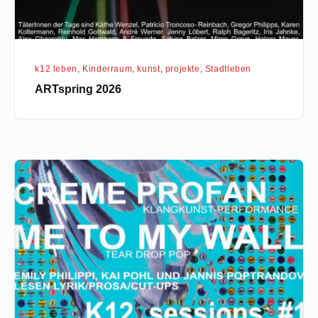
k12 leben
,
Kinderraum
,
kunst
,
projekte
,
Stadtleben
ARTspring 2026
k12_sessions_#1