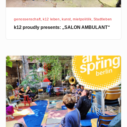
genossenschaft
,
k12 leben
,
kunst
,
mietpolitilk
,
Stadtleben
k12 proudly presents: „SALON AMBULANT“
art
spring
2024