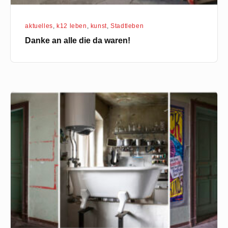
aktuelles
,
k12 leben
,
kunst
,
Stadtleben
Danke an alle die da waren!
Sonntagsausstellung
&
Hoffest
in
der
K12