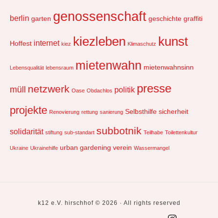
genossenschaft
berlin
garten
geschichte
graffiti
kiezleben
kunst
internet
Hoffest
kiez
Klimaschutz
mietenwahn
mietenwahnsinn
Lebensqualität
lebensraum
presse
netzwerk
müll
politik
Oase
Obdachlos
projekte
Selbsthilfe
sicherheit
Renovierung
rettung
sanierung
subbotnik
solidarität
stiftung
sub-standart
Teilhabe
Toilettenkultur
urban gardening
verein
Ukraine
Ukrainehilfe
Wassermangel
k12 e.V. hirschhof © 2026 · All rights reserved
Social
k12core
k12
historisches
presse
impressum
kontakt