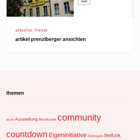
aktuelles
,
Presse
artikel prenzlberger ansichten
Footer
themen
Widget
Area
community
Ausstellung
acud
Bezirksamt
countdown
Eigeninitiative
freifunk
Flohmarkt