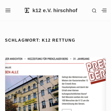
Skip
k12 e.V. hirschhof
SHOW
to
SITE
S
SECON
NAVIGATION
S
content
SIDEB
SI
Site Navigation
SCHLAGWORT:
K12 RETTUNG
artikel
prenzlberger
ansichten