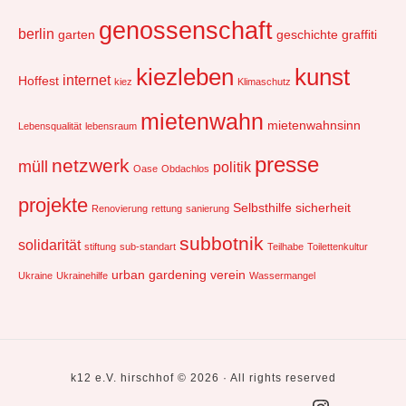
genossenschaft
berlin
garten
geschichte
graffiti
kiezleben
kunst
internet
Hoffest
kiez
Klimaschutz
mietenwahn
mietenwahnsinn
Lebensqualität
lebensraum
presse
netzwerk
müll
politik
Oase
Obdachlos
projekte
Selbsthilfe
sicherheit
Renovierung
rettung
sanierung
subbotnik
solidarität
stiftung
sub-standart
Teilhabe
Toilettenkultur
urban gardening
verein
Ukraine
Ukrainehilfe
Wassermangel
k12 e.V. hirschhof © 2026 · All rights reserved
Social
k12core
k12
historisches
presse
impressum
kontakt