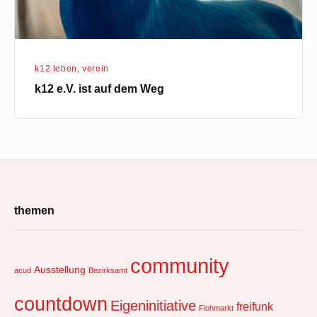
k12 leben
,
verein
k12 e.V. ist auf dem Weg
Footer
themen
Widget
Area
community
Ausstellung
acud
Bezirksamt
countdown
Eigeninitiative
freifunk
Flohmarkt