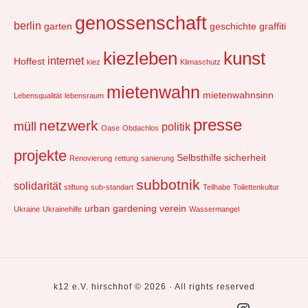
genossenschaft
berlin
garten
geschichte
graffiti
kiezleben
kunst
internet
Hoffest
kiez
Klimaschutz
mietenwahn
mietenwahnsinn
Lebensqualität
lebensraum
presse
netzwerk
müll
politik
Oase
Obdachlos
projekte
Selbsthilfe
sicherheit
Renovierung
rettung
sanierung
subbotnik
solidarität
stiftung
sub-standart
Teilhabe
Toilettenkultur
urban gardening
verein
Ukraine
Ukrainehilfe
Wassermangel
k12 e.V. hirschhof © 2026 · All rights reserved
Social
k12core
k12
historisches
presse
impressum
kontakt