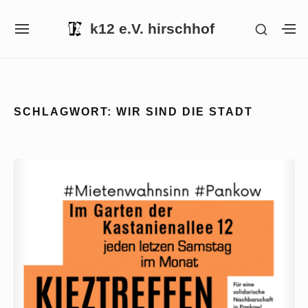
Skip
k12 e.V. hirschhof
SHOW
to
SITE
S
SECON
NAVIGATION
S
content
SIDEB
SI
Site Navigation
SCHLAGWORT:
WIR SIND DIE STADT
Kieztreffen
in
Pankow