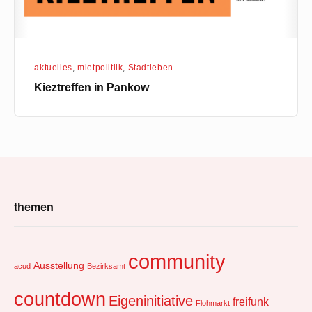
aktuelles
,
mietpolitilk
,
Stadtleben
Kieztreffen in Pankow
Footer
themen
Widget
Area
community
Ausstellung
acud
Bezirksamt
countdown
Eigeninitiative
freifunk
Flohmarkt